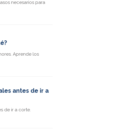
asos necesarios para
ué?
ores. Aprende los
les antes de ir a
 de ir a corte.