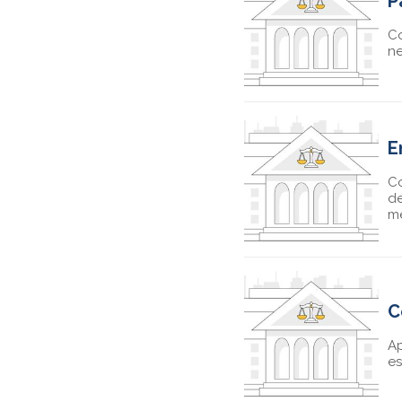
P
Co
ne
E
Co
de
m
C
Ap
es