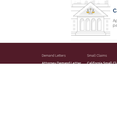
C
Ap
pa
Demand Letters
Small Claims
Attorney Demand Letter
California Small Cl
How to Write a Demand
New York Small Cl
Letter
Los Angeles Small 
Demand Letter for
San Diego Small C
Payment
Orange County Sm
Sample Demand Letters
Claims
Small Claims Demand
Riverside Small Cl
Letter
San Bernardino Sm
Guide to Legal Jargon