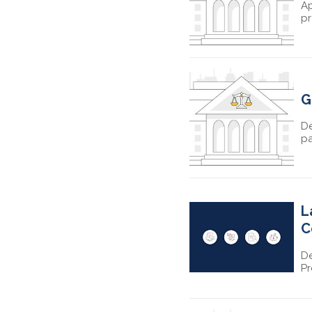
Ap
pr
G
De
pa
L
C
De
Pr