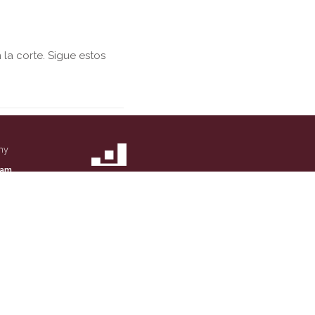
la corte. Sigue estos
ny
eam
t Us
a Case
s
 Clerk Merger
of Use
 Policy