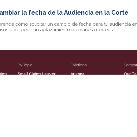
ambiar la fecha de la Audiencia en la Corte
rende cómo solicitar un cambio de fecha para tu audiencia en 
sos para pedir un aplazamiento de manera correcta.
By Topic
Evictions
Compa
aims
Small Claims Lawyer
Arizona
Our T
aims
Airline
Phoenix
Contac
Claims
Landlord
Maricopa County
Refer 
laims
Money Owed
Career
all
Property Theft
People
Security Deposit
Terms 
aims
Unpaid Invoices
Privacy
all