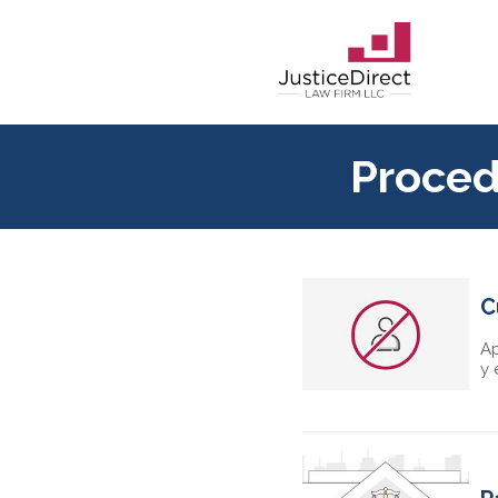
Proced
C
Ap
y 