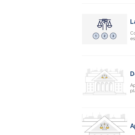
L
Co
es
D
Ap
pl
A