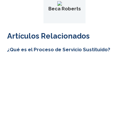
Beca Roberts
Artículos Relacionados
¿Qué es el Proceso de Servicio Sustituido?
Conoce qué es el servicio sustituido y cómo funciona.
Aprende cuándo y cómo usar este método cuando no
se puede entregar personalmente.
Pasos Después de la Carta de Demanda
Conoce los pasos a seguir después de enviar una
carta de demanda. Aprende a negociar, presentar una
demanda y seguir el proceso legal.